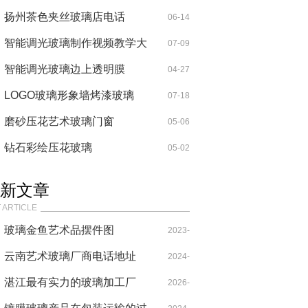
扬州茶色夹丝玻璃店电话
06-14
智能调光玻璃制作视频教学大
07-09
全
智能调光玻璃边上透明膜
04-27
LOGO玻璃形象墙烤漆玻璃
07-18
磨砂压花艺术玻璃门窗
05-06
钻石彩绘压花玻璃
05-02
新文章
 ARTICLE
玻璃金鱼艺术品摆件图
2023-
云南艺术玻璃厂商电话地址
07-03
2024-
湛江最有实力的玻璃加工厂
02-22
2026-