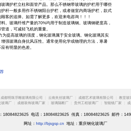
钢玻璃护栏立柱和面管产品。那么不锈钢带玻璃的护栏用于哪些
的护杆一般多用作不锈钢阳台护栏，或者做室内商场护栏，款式
的顾客的追捧。如需了解更多，欢迎来电咨询！！！
料。玻璃纤维产量的70%均用于制造玻璃钢。玻璃钢硬度高，
和管道，可减轻飞机的重量。
力为提高玻璃的强度，钢化玻璃属于安全玻璃。钢化玻璃其实
。增强玻璃自身抗风压性。通常使用化学或物理的方法，寒暑
不应有明显的色差。
荐
成都明珠浮雕玻璃有限公司
|
云南夹丝玻璃厂
|
成都艺术玻璃有限公司
|
教堂玻
光玻璃厂
|
成都装饰玻璃厂家
|
玻璃隔断厂
|
贵州工程玻璃厂
|
智能镜厂家
|
成
084823625 电话：18084823625 传真：18084823625 邮件：1492
网址：
http://bjsgsp.cn
地址：重庆钢化玻璃厂