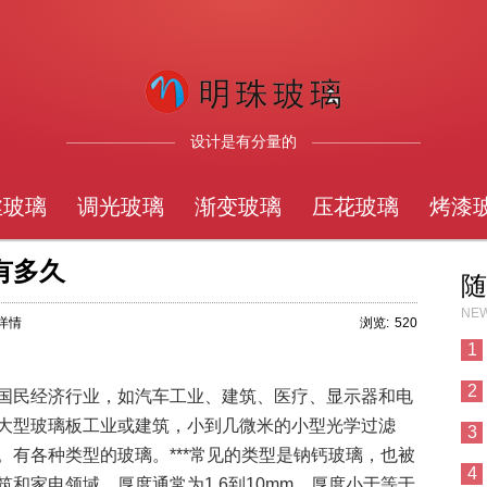
设计是有分量的
丝玻璃
调光玻璃
渐变玻璃
压花玻璃
烤漆
有多久
随
NEW
章详情
浏览:
520
1
2
国民经济行业，如汽车工业、建筑、医疗、显示器和电
大型玻璃板工业或建筑，小到几微米的小型光学过滤
3
有各种类型的玻璃。***常见的类型是钠钙玻璃，也被
4
和家电领域。厚度通常为1.6到10mm。厚度小于等于