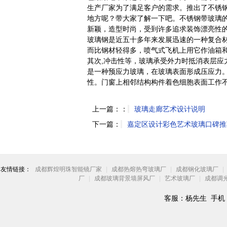
生产厂家为了满足客户的需求。推出了不锈
地方呢？带大家了解一下吧。不锈钢带玻璃
新颖，造型时尚，受到许多追求装饰漂亮性
玻璃钢是近五十多年来发展迅速的一种复合材
而比钢材轻得多，喷气式飞机上用它作油箱
其次,冲击性等，玻璃承受外力时抵消表层应
是一种预应力玻璃，在玻璃表面形成压应力
性。门窗上相邻结构构件着色细胞表面工作
上一篇：：
玻璃走廊艺术设计说明
下一篇：
嘉定区设计彩色艺术玻璃口碑推
友情链接：
成都辉煌明珠智能镜厂家
|
成都热熔热弯玻璃厂
|
成都钢化玻璃厂
|
厂
|
成都玻璃背景墙屏风厂
|
艺术玻璃厂
|
成都调
客服：杨先生 手机：18