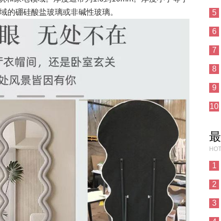
领域的硼硅酸盐玻璃或非碱性玻璃。
5
6
7
8
9
10
最
HOT
1
2
3