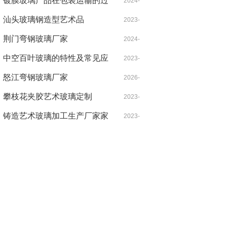
镀膜玻璃产品在包装运输的过
06-16
2024-
程中需要注意哪些事项
汕头玻璃钢造型艺术品
03-30
2023-
荆门弯钢玻璃厂家
10-02
2024-
中空百叶玻璃的特性及常见应
05-26
2023-
用范围
怒江弯钢玻璃厂家
06-26
2026-
攀枝花夹胶艺术玻璃定制
04-08
2023-
铸造艺术玻璃加工生产厂家家
06-23
2023-
抽象
06-08