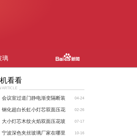
玻璃
机看看
 ARTICLE
会议室过道门静电渐变隔断装
04-24
饰玻璃
钢化超白长虹小灯芯双面压花
02-26
玻璃
大小灯芯木纹火焰双面压花玻
07-17
璃
宁波深色夹丝玻璃厂家在哪里
10-16