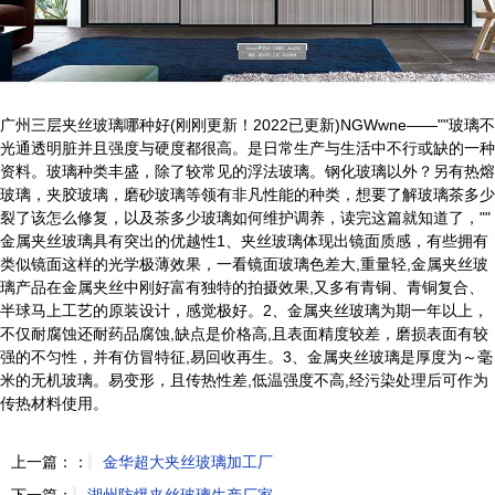
广州三层夹丝玻璃哪种好(刚刚更新！2022已更新)NGWwne——""玻璃不
光通透明脏并且强度与硬度都很高。是日常生产与生活中不行或缺的一种
资料。玻璃种类丰盛，除了较常见的浮法玻璃。钢化玻璃以外？另有热熔
玻璃，夹胶玻璃，磨砂玻璃等领有非凡性能的种类，想要了解玻璃茶多少
裂了该怎么修复，以及茶多少玻璃如何维护调养，读完这篇就知道了，""
金属夹丝玻璃具有突出的优越性1、夹丝玻璃体现出镜面质感，有些拥有
类似镜面这样的光学极薄效果，一看镜面玻璃色差大,重量轻,金属夹丝玻
璃产品在金属夹丝中刚好富有独特的拍摄效果,又多有青铜、青铜复合、
半球马上工艺的原装设计，感觉极好。2、金属夹丝玻璃为期一年以上，
不仅耐腐蚀还耐药品腐蚀,缺点是价格高,且表面精度较差，磨损表面有较
强的不匀性，并有仿冒特征,易回收再生。3、金属夹丝玻璃是厚度为～毫
米的无机玻璃。易变形，且传热性差,低温强度不高,经污染处理后可作为
传热材料使用。
上一篇：：
金华超大夹丝玻璃加工厂
下一篇：
湖州防爆夹丝玻璃生产厂家