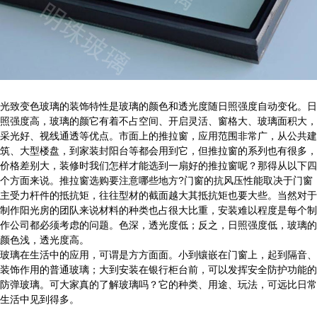
光致变色玻璃的装饰特性是玻璃的颜色和透光度随日照强度自动变化。日
照强度高，玻璃的颜它有着不占空间、开启灵活、窗格大、玻璃面积大，
采光好、视线通透等优点。市面上的推拉窗，应用范围非常广，从公共建
筑、大型楼盘，到家装封阳台等都会用到它，但推拉窗的系列也有很多，
价格差别大，装修时我们怎样才能选到一扇好的推拉窗呢？那得从以下四
个方面来说。推拉窗选购要注意哪些地方?门窗的抗风压性能取决于门窗
主受力杆件的抵抗矩，往往型材的截面越大其抵抗矩也要大些。当然对于
制作阳光房的团队来说材料的种类也占很大比重，安装难以程度是每个制
作公司都必须考虑的问题。色深，透光度低；反之，日照强度低，玻璃的
颜色浅，透光度高。
玻璃在生活中的应用，可谓是方方面面。小到镶嵌在门窗上，起到隔音、
装饰作用的普通玻璃；大到安装在银行柜台前，可以发挥安全防护功能的
防弹玻璃。可大家真的了解玻璃吗？它的种类、用途、玩法，可远比日常
生活中见到得多。