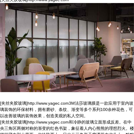
[夹丝夹胶玻璃]http://www.yagec.com3M法莎玻璃膜是一款应用于室内玻
璃装饰的环保材料，拥有磨砂、条纹、渐变等多个系列100余种花色，可
以改善玻璃的装饰效果，创造美观的私人空间。
[夹丝夹胶玻璃]http://www.yagec.com和冷静的玻璃立面形成反差。在中
央三角区两侧对称的渐变的红色书架，象征着人内心熊熊的理想烈火。楼