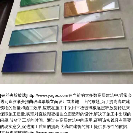
[夹丝夹胶玻璃]http://www.yagec.com在当前的大多数高层建筑中,通常会
遇到直纹渐变扭曲玻璃幕墙立面设计或者施工上的难题,为了提高高层建
筑物的质量和施工效果,应该在施工中采用平板玻璃板逐层释放旋转法来
保障施工质量,实现对直纹渐变扭曲立面造型的设计,解决了施工中出现的
问题,节省了工期的时间。通过在高层建筑中的应用,证明该实践具有重要
的现实意义,促进施工质量的提高,为高层建筑的施工提供参考性的依据。
[夹丝夹胶玻璃]http://www.yagec.com