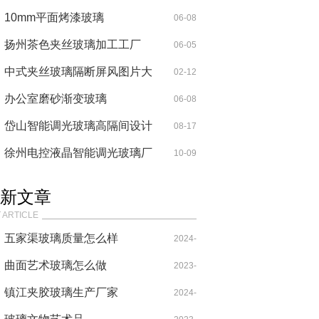
10mm平面烤漆玻璃
06-08
扬州茶色夹丝玻璃加工工厂
06-05
中式夹丝玻璃隔断屏风图片大
02-12
全
办公室磨砂渐变玻璃
06-08
岱山智能调光玻璃高隔间设计
08-17
徐州电控液晶智能调光玻璃厂
10-09
新文章
 ARTICLE
五家渠玻璃质量怎么样
2024-
曲面艺术玻璃怎么做
05-25
2023-
镇江夹胶玻璃生产厂家
08-26
2024-