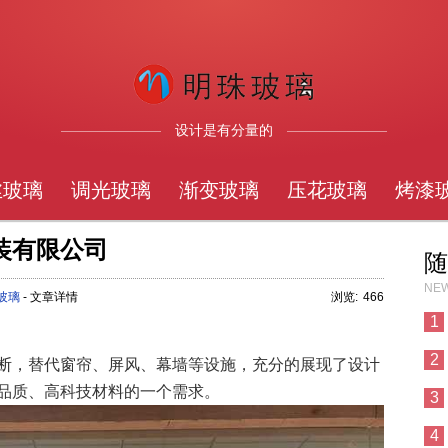
设计是有分量的
丝玻璃
调光玻璃
渐变玻璃
压花玻璃
烤漆
装有限公司
随
NEW
玻璃
- 文章详情
浏览:
466
1
2
断，替代窗帘、屏风、幕墙等设施，充分的展现了设计
品质、高科技材料的一个需求。
3
4