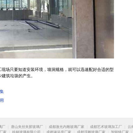
施工现场只要知道安装环境，墙洞规格，就可以迅速配好合适的型
减少建筑垃圾的产生。
集
用
璃厂
|
唐山夹丝夹胶玻璃厂
|
成都激光内雕玻璃厂家
|
成都艺术玻璃加工厂
|
云
厂家
|
桂林玻璃有限公司
|
成都淋浴房厂家
|
成都浮雕玻璃厂家
|
智能镜厂家
|