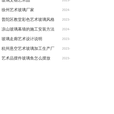
玻璃文物艺术品
02-15
2023-
徐州艺术玻璃厂家
05-31
2024-
普陀区教堂彩色艺术玻璃风格
07-20
2023-
推荐
凉山玻璃幕墙的施工安装方法
09-28
2024-
玻璃走廊艺术设计说明
02-13
2023-
杭州悬空艺术玻璃加工生产厂
10-09
2023-
家馆实拍
艺术品摆件玻璃鱼怎么摆放
05-22
2023-
08-23