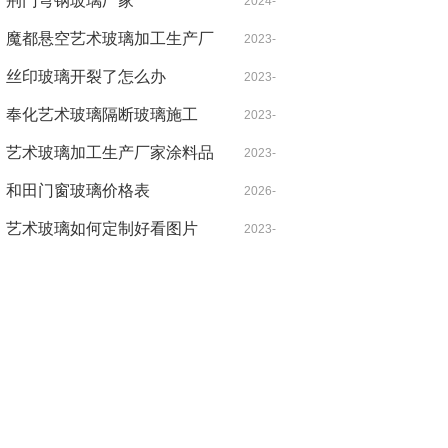
家馆停车
荆门弯钢玻璃厂家
05-27
2024-
魔都悬空艺术玻璃加工生产厂
05-26
2023-
家馆靠近几号线
丝印玻璃开裂了怎么办
06-09
2023-
奉化艺术玻璃隔断玻璃施工
09-21
2023-
艺术玻璃加工生产厂家涂料品
08-17
2023-
牌推荐知乎
和田门窗玻璃价格表
05-30
2026-
艺术玻璃如何定制好看图片
06-05
2023-
08-16