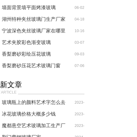
墙面背景墙平面烤漆玻璃
06-02
湖州特种夹丝玻璃门生产厂家
04-18
宁波深色夹丝玻璃厂家在哪里
10-16
艺术夹胶彩色渐变玻璃
03-07
香梨磨砂彩绘压花玻璃
09-03
香梨磨砂压花艺术玻璃门窗
07-06
新文章
 ARTICLE
玻璃瓶上的颜料艺术字怎么去
2023-
除
冰花玻璃价格大概多少钱
10-13
2023-
魔都悬空艺术玻璃加工生产厂
10-04
2023-