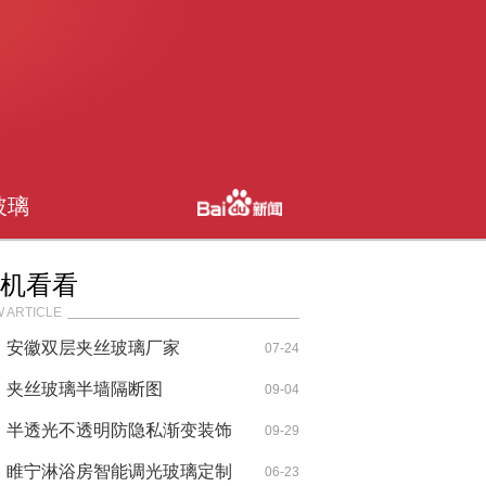
玻璃
机看看
 ARTICLE
安徽双层夹丝玻璃厂家
07-24
夹丝玻璃半墙隔断图
09-04
半透光不透明防隐私渐变装饰
09-29
玻璃
睢宁淋浴房智能调光玻璃定制
06-23