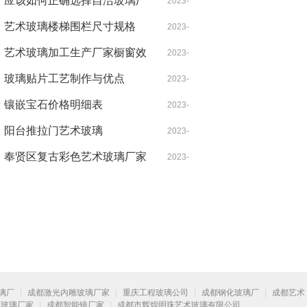
应该如何正确选择自洁玻璃厂
05-23
2023-
家
艺术玻璃楼梯围栏尺寸规格
06-13
2023-
艺术玻璃加工生产厂家橱窗效
08-01
2023-
果图尺寸
玻璃贴片工艺制作与优点
07-03
2023-
镶嵌宝石价格明细表
08-27
2023-
阳台推拉门艺术玻璃
09-01
2023-
奉贤区复古彩色艺术玻璃厂家
09-01
2023-
07-16
璃厂
|
成都激光内雕玻璃厂家
|
重庆工程玻璃公司
|
成都钢化玻璃厂
|
成都艺术
饰玻璃厂家
|
成都智能镜厂家
|
成都市辉煌明珠艺术玻璃有限公司