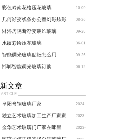
彩色岭南花格压花玻璃
10-09
几何渐变线条办公室幻彩炫彩
08-26
渐变玻璃
淋浴房隔断渐变装饰玻璃
09-28
水纹彩绘压花玻璃
06-01
智能调光玻璃贴纸怎么用
09-26
邯郸智能调光玻璃订购
06-12
新文章
 ARTICLE
阜阳弯钢玻璃厂家
2024-
独立艺术玻璃加工生产厂家家
02-22
2023-
金华艺术玻璃门厂家在哪里
07-28
2023-