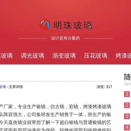
设计是有分量的
丝玻璃
调光玻璃
渐变玻璃
压花玻璃
烤漆
随
NEW
玻璃
- 文章详情
浏览:
317
1
2
产厂家，专业生产银镜，仿古镜，彩镜，烤漆烤漆玻璃
队阵容强大，公司集研发生产销售于一体，所生产的银
3
今天嘉炎镜业就带您了解一下超白银镜与普通银镜的艺
4
于背面有四层油漆作为保护，轻微的背部划伤很难伤到