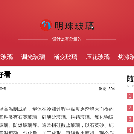
设计是有分量的
丝玻璃
调光玻璃
渐变玻璃
压花玻璃
烤漆
好看
随
NEW
章详情
浏览:
304
1
2
经高温制成的，熔体在冷却过程中黏度逐渐增大而得的
其种类有石英玻璃、硅酸盐玻璃、钠钙玻璃、氟化物玻
3
玻璃、防爆玻璃等。通常指硅酸盐玻璃，以石英砂、纯
4
高温熔融、匀化后，加工成形，再经退火而得。现今,玻