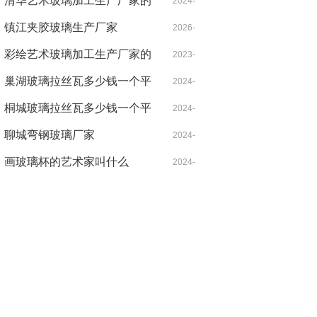
摹人物图片
清华艺术玻璃加工生产厂家的
09-24
2024-
就业前景
镇江夹胶玻璃生产厂家
05-07
2026-
彩绘艺术玻璃加工生产厂家的
2023-
05-11
延伸性特点
巢湖玻璃拉丝瓦多少钱一个平
06-12
2024-
方
桐城玻璃拉丝瓦多少钱一个平
04-22
2024-
方
聊城弯钢玻璃厂家
2024-
07-11
画玻璃杯的艺术家叫什么
07-26
2024-
04-24