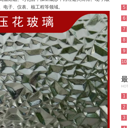
、电子、仪表、核工程等领域。
5
6
7
8
9
10
最
HOT
1
2
3