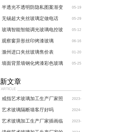
半透光不透明防隐私图案渐变
05-19
玻璃
无锡超大夹丝玻璃定做电话
05-29
玻璃智能智能调光玻璃电控玻
05-12
璃控制电源开关原理
观察窗异形丝印烤漆玻璃
06-16
滁州进口夹丝玻璃售价表
01-20
墙面背景墙钢化烤漆彩色玻璃
05-25
新文章
 ARTICLE
戒指艺术玻璃加工生产厂家照
2023-
图片女款
艺术玻璃隔断墙客厅好吗
08-31
2024-
艺术玻璃加工生产厂家插画临
05-15
2023-