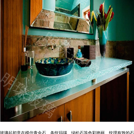
玻璃起初意在模仿青金石、条纹玛瑙、绿松石等色彩艳丽、纹理有致的石