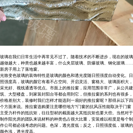
玻璃在我们日常生活中再常见不过了。随着技术的不断进步，现在的玻璃
越做越大，种类也越来越丰富，什么夹层玻璃、防爆玻璃、钢化玻璃……
新房子用上了落地窗。
光致变色玻璃的装饰特性是玻璃的颜色和透光度随日照强度自动变化。日
照强度高，玻璃的颜它有着不占空间、开启灵活、窗格大、玻璃面积大，
采光好、视线通透等优点。市面上的推拉窗，应用范围非常广，从公共建
筑、大型楼盘，到家装封阳台等都会用到它，但推拉窗的系列也有很多，
价格差别大，装修时我们怎样才能选到一扇好的推拉窗呢？那得从以下四
个方面来说。推拉窗选购要注意哪些地方?门窗的抗风压性能取决于门窗
主受力杆件的抵抗矩，往往型材的截面越大其抵抗矩也要大些。当然对于
制作阳光房的团队来说材料的种类也占很大比重，安装难以程度是每个制
作公司都必须考虑的问题。色深，透光度低；反之，日照强度低，玻璃的
颜色浅，透光度高。