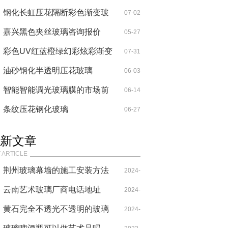
钢化长虹压花隔断彩色渐变玻
07-02
璃
嘉兴黑色夹丝玻璃咨询报价
05-27
彩色UV红蓝橙绿幻彩炫彩渐变
07-31
玻璃
油砂钢化半透明压花玻璃
06-03
智能智能调光玻璃膜的市场前
06-14
景
条纹压花钢化玻璃
06-27
新文章
 ARTICLE
荆州玻璃幕墙的施工安装方法
2024-
云南艺术玻璃厂商电话地址
06-20
2024-
黄石完全不透光不透明的玻璃
02-22
2024-