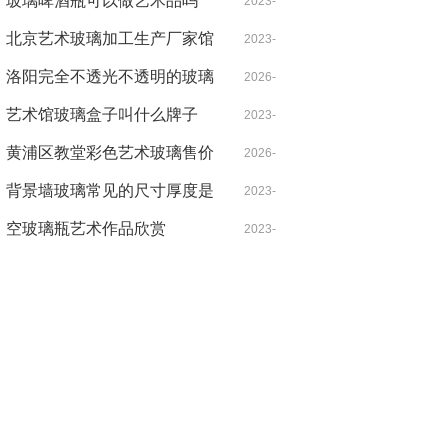
玻璃啤酒瓶可以做艺术品吗
03-08
2023-
北京艺术玻璃加工生产厂家馆
08-29
2023-
景点门票
洛阳完全不透光不透明的玻璃
07-26
2026-
艺术馆玻璃盒子叫什么牌子
06-06
2023-
黄浦区教堂彩色艺术玻璃售价
09-08
2026-
背景墙玻璃常见的尺寸厚度是
06-29
2023-
多少？
空玻璃瓶艺术作品欣赏
07-04
2023-
06-19