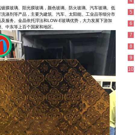
4
线镀膜玻璃、阳光膜玻璃，颜色玻璃、防火玻璃、汽车玻璃、低
5
打洗涤剂等产品，主要为建筑、汽车、太阳能、工业品等细分市
及服务。金晶依托浮法和LOW-E玻璃优势，大力发展下游加
6
洲、中东等上百个国家和地区。
7
8
9
10