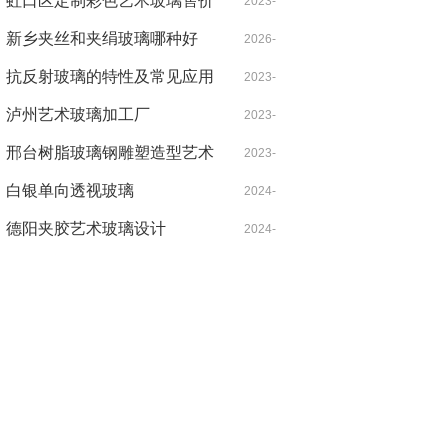
虹口区定制彩色艺术玻璃售价
03-30
2023-
新乡夹丝和夹绢玻璃哪种好
07-07
2026-
抗反射玻璃的特性及常见应用
06-10
2023-
范围
泸州艺术玻璃加工厂
05-26
2023-
邢台树脂玻璃钢雕塑造型艺术
07-02
2023-
品
白银单向透视玻璃
09-26
2024-
德阳夹胶艺术玻璃设计
06-25
2024-
05-14