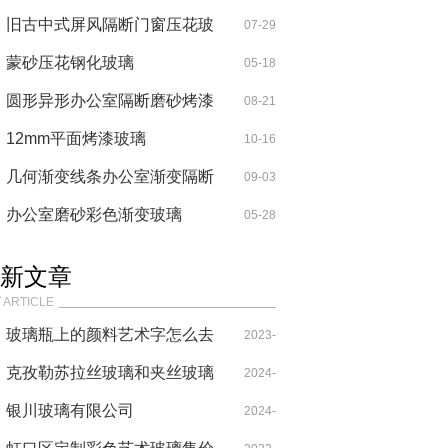
旧古中式屏风隔断门窗压花玻
07-29
璃
蒙砂压花钢化玻璃
05-18
圆形异形办公室隔断磨砂烤漆
08-21
玻璃
12mm平面烤漆玻璃
10-16
几何渐变线条办公室渐变隔断
09-03
装饰玻璃
办公室磨砂彩色渐变玻璃
05-28
新文章
 ARTICLE
玻璃瓶上的颜料艺术字怎么去
2023-
除
克孜勒苏拉丝玻璃和夹丝玻璃
10-13
2024-
的区别
银川玻璃有限公司
07-25
2024-