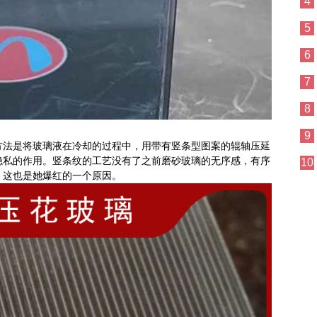
4
5
6
7
8
9
方法是将玻璃液在冷却的过程中，用带有竖条型图案的辊轴压延
隐私的作用。竖条纹的工艺没有了之前磨砂玻璃的无序感，有序
10
，这也是她爆红的一个原因。