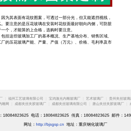
，因为其表面有花纹图案，可透过一部分光，但又能遮挡视线，
私。要注意的是压花玻璃在安装时花纹面最好朝向内侧，可防脏
于一个，才能算的上合格，选购时要注意。
，包括这些玻璃加工厂的基本概况、生产基地分布、销售区域、
工厂的压花玻璃产能、产量、产值（万元）、价格、毛利率及市
厂
|
福州工艺玻璃有限公司
|
宝鸡激光内雕玻璃厂
|
艺术玻璃厂
|
贵州夹丝玻璃
内雕网
|
成都夹丝夹胶玻璃厂
|
成都夹丝玻璃有限公司
|
唐山夹丝夹胶玻璃厂
|
084823625 电话：18084823625 传真：18084823625 邮件：1492
网址：
http://bjsgsp.cn
地址：重庆钢化玻璃厂