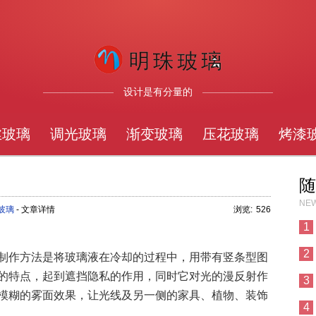
设计是有分量的
丝玻璃
调光玻璃
渐变玻璃
压花玻璃
烤漆
随
NEW
玻璃
- 文章详情
浏览:
526
1
2
制作方法是将玻璃液在冷却的过程中，用带有竖条型图
的特点，起到遮挡隐私的作用，同时它对光的漫反射作
3
模糊的雾面效果，让光线及另一侧的家具、植物、装饰
4