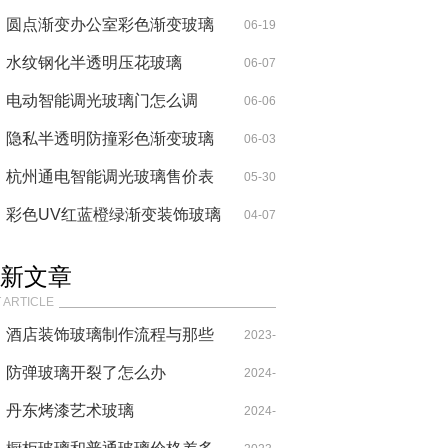
圆点渐变办公室彩色渐变玻璃
06-19
水纹钢化半透明压花玻璃
06-07
电动智能调光玻璃门怎么调
06-06
隐私半透明防撞彩色渐变玻璃
06-03
杭州通电智能调光玻璃售价表
05-30
彩色UV红蓝橙绿渐变装饰玻璃
04-07
新文章
 ARTICLE
酒店装饰玻璃制作流程与那些
2023-
不足
防弹玻璃开裂了怎么办
06-26
2024-
丹东烤漆艺术玻璃
06-13
2024-