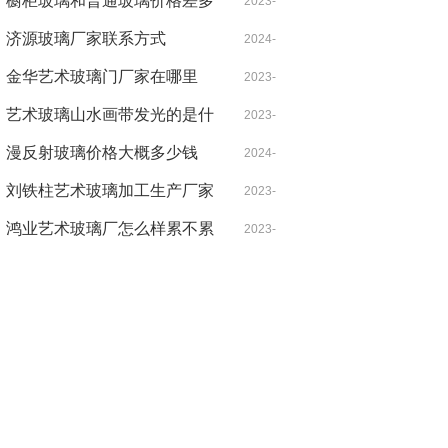
橱柜玻璃和普通玻璃价格差多
02-21
2023-
少
济源玻璃厂家联系方式
08-26
2024-
金华艺术玻璃门厂家在哪里
03-06
2023-
艺术玻璃山水画带发光的是什
05-23
2023-
么
漫反射玻璃价格大概多少钱
09-24
2024-
刘铁柱艺术玻璃加工生产厂家
06-21
2023-
家简介
鸿业艺术玻璃厂怎么样累不累
05-21
2023-
09-25