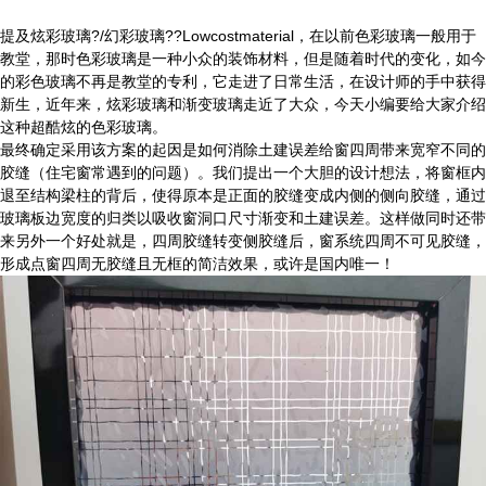
提及炫彩玻璃?/幻彩玻璃??Lowcostmaterial，在以前色彩玻璃一般用于
教堂，那时色彩玻璃是一种小众的装饰材料，但是随着时代的变化，如今
的彩色玻璃不再是教堂的专利，它走进了日常生活，在设计师的手中获得
新生，近年来，炫彩玻璃和渐变玻璃走近了大众，今天小编要给大家介绍
这种超酷炫的色彩玻璃。
最终确定采用该方案的起因是如何消除土建误差给窗四周带来宽窄不同的
胶缝（住宅窗常遇到的问题）。我们提出一个大胆的设计想法，将窗框内
退至结构梁柱的背后，使得原本是正面的胶缝变成内侧的侧向胶缝，通过
玻璃板边宽度的归类以吸收窗洞口尺寸渐变和土建误差。这样做同时还带
来另外一个好处就是，四周胶缝转变侧胶缝后，窗系统四周不可见胶缝，
形成点窗四周无胶缝且无框的简洁效果，或许是国内唯一！