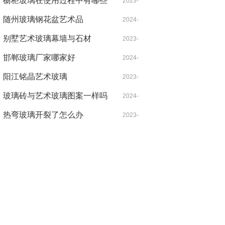
橱柜玻璃在使用过程中有哪些
09-05
2023-
注意事项?
随州玻璃钢花盆艺术品
10-12
2024-
别墅艺术玻璃幕墙与石材
04-17
2023-
邯郸玻璃厂家哪家好
09-07
2024-
阳江铭晶艺术玻璃
05-02
2023-
玻璃砖与艺术玻璃图案一样吗
09-19
2024-
热弯玻璃开裂了怎么办
08-08
2023-
05-22