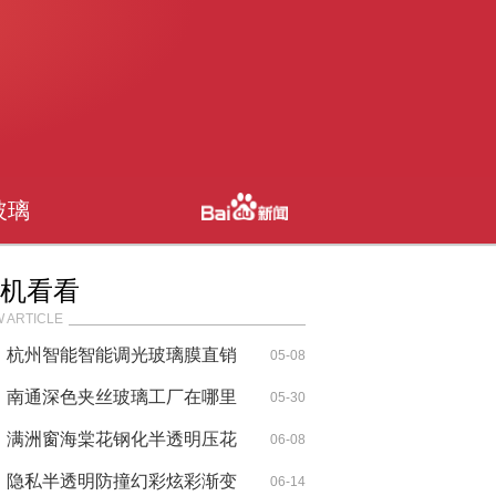
玻璃
机看看
 ARTICLE
杭州智能智能调光玻璃膜直销
05-08
南通深色夹丝玻璃工厂在哪里
05-30
满洲窗海棠花钢化半透明压花
06-08
玻璃
隐私半透明防撞幻彩炫彩渐变
06-14