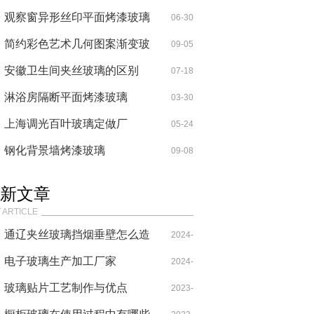
玻璃
观察窗异形丝印平面烤漆玻璃
06-30
简约彩色艺术几何图案渐变玻
09-05
璃
安徽卫生间夹丝玻璃的区别
07-18
淋浴房隔断平面烤漆玻璃
03-30
上海调光百叶玻璃定做厂
05-24
钢化背景墙烤漆玻璃
09-08
新文章
 ARTICLE
通辽夹丝玻璃挡烟垂壁怎么造
2024-
价
电子玻璃生产加工厂家
05-27
2024-
玻璃贴片工艺制作与优点
05-24
2023-