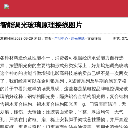
智能调光玻璃原理接线图片
发布时间:2023-09-29
栏目：首页 -
产品中心
-
调光玻璃
- 文章详情
浏览:
371
各种材料造价及性能不一，消费者可根据经济承受能力自行选
择，按照阳光房的主要结构形式分类实际上，好莱坞把调光玻璃
这个神奇的功能当做增强电影高科技感的卖点已经不是一次两次
了，我们经常可以在金刚狼系列，X战警系列及早期的施瓦辛格
的片子中看到这样的场景展现，这些都是某电控品牌电控调光玻
璃的好诠释，钢结构阳光房，隔热铝合金结构阳光房，复合结构
含钢木复合结构、铝木复合结构阳光房，g、门窗表面洁净，无
划痕，碰伤、无锈蚀；涂胶表面光滑，平整、厚度均匀，无气
孔；严禁在门窗框、扇、梃上安装脚手架或悬挂重物，并严禁蹬
踩窗框、窗扇或窗梃；门窗表面如沾有油污等，宜用水溶性洗涂