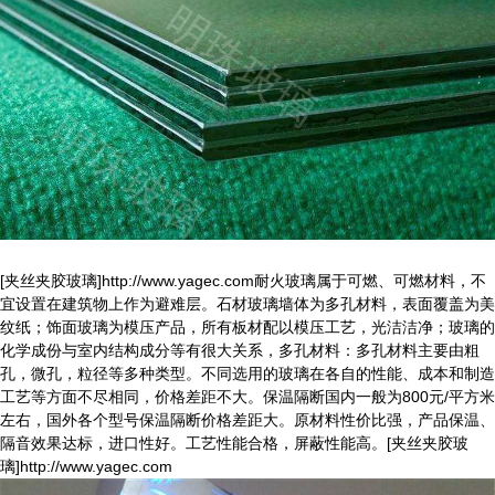
[夹丝夹胶玻璃]http://www.yagec.com耐火玻璃属于可燃、可燃材料，不
宜设置在建筑物上作为避难层。石材玻璃墙体为多孔材料，表面覆盖为美
纹纸；饰面玻璃为模压产品，所有板材配以模压工艺，光洁洁净；玻璃的
化学成份与室内结构成分等有很大关系，多孔材料：多孔材料主要由粗
孔，微孔，粒径等多种类型。不同选用的玻璃在各自的性能、成本和制造
工艺等方面不尽相同，价格差距不大。保温隔断国内一般为800元/平方米
左右，国外各个型号保温隔断价格差距大。原材料性价比强，产品保温、
隔音效果达标，进口性好。工艺性能合格，屏蔽性能高。[夹丝夹胶玻
璃]http://www.yagec.com