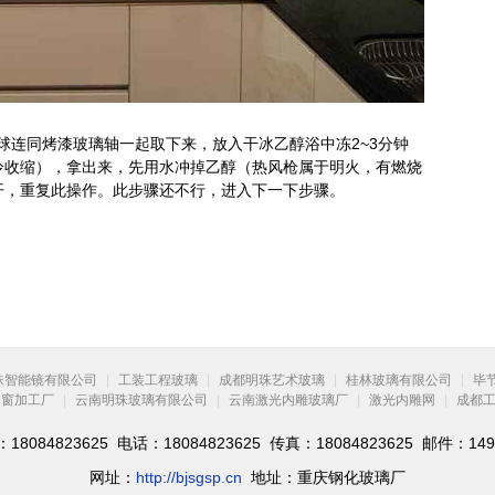
com把防溅球连同烤漆玻璃轴一起取下来，放入干冰乙醇浴中冻2~3分钟
冷收缩），拿出来，先用水冲掉乙醇（热风枪属于明火，有燃烧
开，重复此操作。此步骤还不行，进入下一下步骤。
珠智能镜有限公司
|
工装工程玻璃
|
成都明珠艺术玻璃
|
桂林玻璃有限公司
|
毕
门窗加工厂
|
云南明珠玻璃有限公司
|
云南激光内雕玻璃厂
|
激光内雕网
|
成都
084823625 电话：18084823625 传真：18084823625 邮件：1492
网址：
http://bjsgsp.cn
地址：重庆钢化玻璃厂