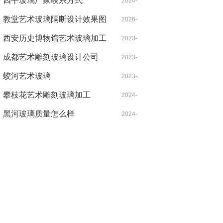
四平玻璃厂家联系方式
09-09
2024-
教堂艺术玻璃隔断设计效果图
2026-
05-11
西安历史博物馆艺术玻璃加工
05-12
2023-
生产厂家展
成都艺术雕刻玻璃设计公司
07-17
2023-
蛟河艺术玻璃
06-21
2023-
攀枝花艺术雕刻玻璃加工
05-28
2024-
黑河玻璃质量怎么样
06-01
2024-
07-02