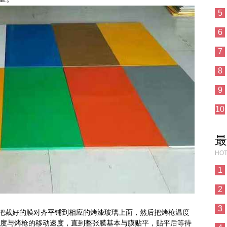
5
6
7
8
9
10
最
HOT
1
2
3
.com烤膜：把裁好的膜对齐平铺到相应的烤漆玻璃上面，然后把烤枪温度
程度与烤枪的移动速度，直到整张膜基本与膜贴平，贴平后等待