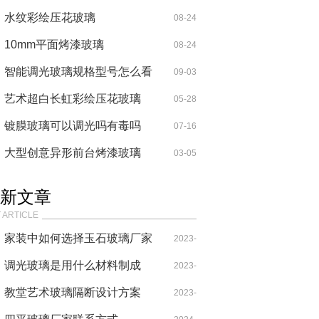
水纹彩绘压花玻璃
08-24
10mm平面烤漆玻璃
08-24
智能调光玻璃规格型号怎么看
09-03
艺术超白长虹彩绘压花玻璃
05-28
镀膜玻璃可以调光吗有毒吗
07-16
大型创意异形前台烤漆玻璃
03-05
新文章
 ARTICLE
家装中如何选择玉石玻璃厂家
2023-
调光玻璃是用什么材料制成
09-24
2023-
的？
教堂艺术玻璃隔断设计方案
10-16
2023-