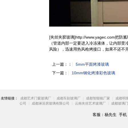
[夹丝夹胶玻璃]http://www.yagec.
（管道内部一定要进入冷冻液体，让内部受
风险），迅速用热风枪烤接口，如果不还不
上一篇：：
5mm平面烤漆玻璃
下一篇：
10mm钢化烤漆彩色玻璃
友情链接：
成都艺术门窗玻璃厂
|
成都车刻玻璃厂
|
成都智能镜厂家
|
成都明
公司
|
成都淋浴房玻璃有限公司
|
云南夹丝艺术玻璃厂
|
成都玻璃
客服：杨先生 手机：18