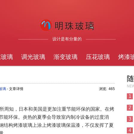
设计是有分量的
丝玻璃
调光玻璃
渐变玻璃
压花玻璃
烤漆
随
NEW
玻璃
- 文章详情
浏览:
465
1
2
ec.com众所周知，日本和美国是更加注重节能环保的国家。在烤
节能环保。炎热的夏季会导致室内制冷设备的过度消
3
钢结构烤漆玻璃上涂上烤漆玻璃保温漆，不仅发挥了夏
4
量。