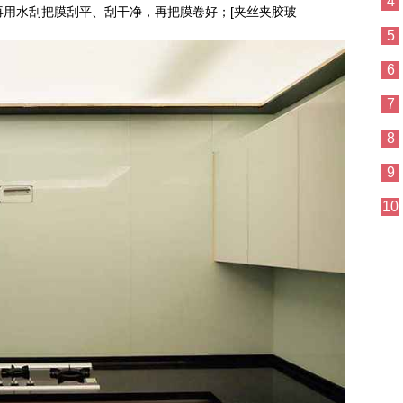
4
用水刮把膜刮平、刮干净，再把膜卷好；[夹丝夹胶玻
5
6
7
8
9
10