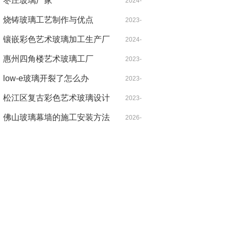
枣庄玻璃厂家
04-19
2024-
烧铸玻璃工艺制作与优点
05-31
2023-
镶嵌彩色艺术玻璃加工生产厂
08-19
2024-
家木门
惠州四角楼艺术玻璃工厂
07-29
2023-
low-e玻璃开裂了怎么办
07-09
2023-
松江区复古彩色艺术玻璃设计
10-04
2023-
佛山玻璃幕墙的施工安装方法
07-26
2026-
05-03