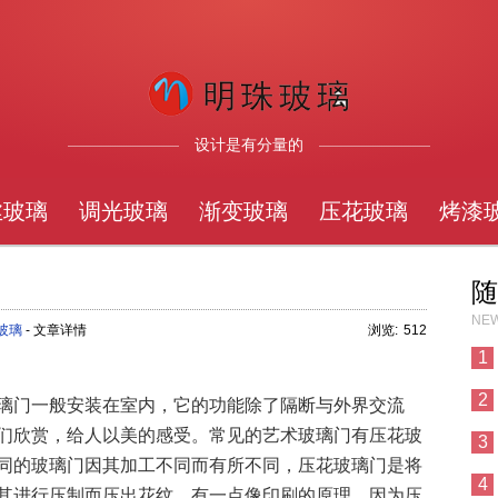
设计是有分量的
丝玻璃
调光玻璃
渐变玻璃
压花玻璃
烤漆
随
NEW
玻璃
- 文章详情
浏览:
512
1
2
璃门一般安装在室内，它的功能除了隔断与外界交流
们欣赏，给人以美的感受。常见的艺术玻璃门有压花玻
3
同的玻璃门因其加工不同而有所不同，压花玻璃门是将
4
其进行压制而压出花纹，有一点像印刷的原理。因为压