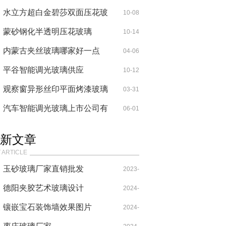
水立方超白金碧莎双面压花玻
10-08
璃
蒙砂钢化半透明压花玻璃
10-14
内蒙古夹丝玻璃哪家好一点
04-06
平谷智能调光玻璃供应
10-12
观察窗异形丝印平面烤漆玻璃
03-31
汽车智能调光玻璃上市公司有
06-01
哪些
新文章
 ARTICLE
玉砂玻璃厂家直销批发
2023-
德阳夹胶艺术玻璃设计
07-04
2024-
镶嵌宝石装饰墙效果图片
05-14
2024-