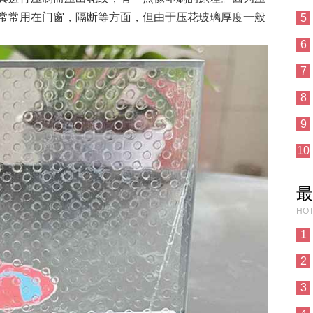
常常用在门窗，隔断等方面，但由于压花玻璃厚度一般
5
6
7
8
9
10
最
HOT
1
2
3