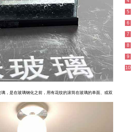
4
5
6
7
8
9
10
玻璃，是在玻璃钢化之前，用有花纹的滚筒在玻璃的单面、或双
。