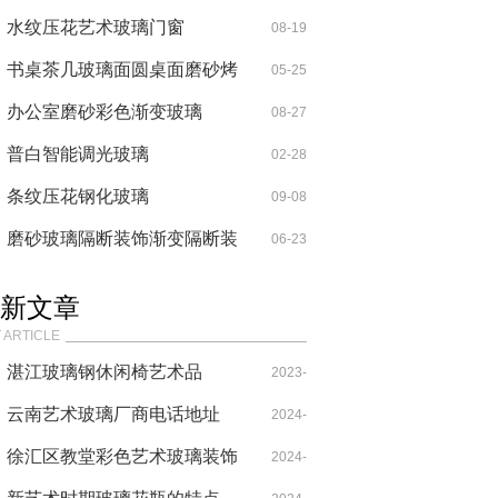
直销
水纹压花艺术玻璃门窗
08-19
书桌茶几玻璃面圆桌面磨砂烤
05-25
漆玻璃
办公室磨砂彩色渐变玻璃
08-27
普白智能调光玻璃
02-28
条纹压花钢化玻璃
09-08
磨砂玻璃隔断装饰渐变隔断装
06-23
饰玻璃
新文章
 ARTICLE
湛江玻璃钢休闲椅艺术品
2023-
云南艺术玻璃厂商电话地址
06-06
2024-
徐汇区教堂彩色艺术玻璃装饰
02-22
2024-