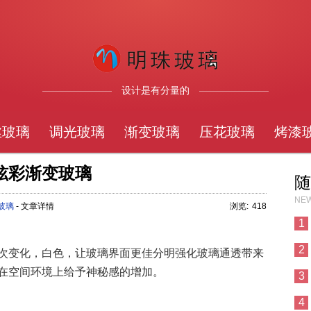
设计是有分量的
丝玻璃
调光玻璃
渐变玻璃
压花玻璃
烤漆
炫彩渐变玻璃
随
NEW
玻璃
- 文章详情
浏览:
418
1
2
次变化，白色，让玻璃界面更佳分明强化玻璃通透带来
在空间环境上给予神秘感的增加。
3
4