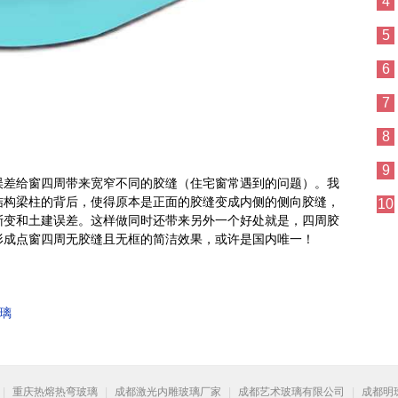
4
5
6
7
8
9
误差给窗四周带来宽窄不同的胶缝（住宅窗常遇到的问题）。我
结构梁柱的背后，使得原本是正面的胶缝变成内侧的侧向胶缝，
10
渐变和土建误差。这样做同时还带来另外一个好处就是，四周胶
形成点窗四周无胶缝且无框的简洁效果，或许是国内唯一！
璃
|
重庆热熔热弯玻璃
|
成都激光内雕玻璃厂家
|
成都艺术玻璃有限公司
|
成都明