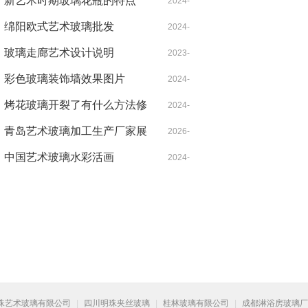
新艺术时期玻璃花瓶的特点
07-06
2024-
绵阳欧式艺术玻璃批发
04-18
2024-
玻璃走廊艺术设计说明
05-30
2023-
彩色玻璃装饰墙效果图片
10-09
2024-
烤花玻璃开裂了有什么方法修
06-06
2024-
复方法？
青岛艺术玻璃加工生产厂家展
03-31
2026-
览海报尺寸
中国艺术玻璃水彩活画
06-17
2024-
05-27
珠艺术玻璃有限公司
|
四川明珠夹丝玻璃
|
桂林玻璃有限公司
|
成都淋浴房玻璃厂